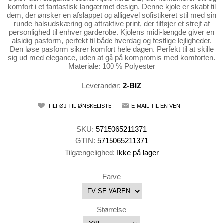
komfort i et fantastisk langærmet design. Denne kjole er skabt til
dem, der ønsker en afslappet og alligevel sofistikeret stil med sin
runde halsudskæring og attraktive print, der tilføjer et strejf af
personlighed til enhver garderobe. Kjolens midi-længde giver en
alsidig pasform, perfekt til både hverdag og festlige lejligheder.
Den løse pasform sikrer komfort hele dagen. Perfekt til at skille
sig ud med elegance, uden at gå på kompromis med komforten.
Materiale: 100 % Polyester
Leverandør:
2-BIZ
TILFØJ TIL ØNSKELISTE
E-MAIL TIL EN VEN
SKU:
5715065211371
GTIN:
5715065211371
Tilgængelighed:
Ikke på lager
Farve
Størrelse