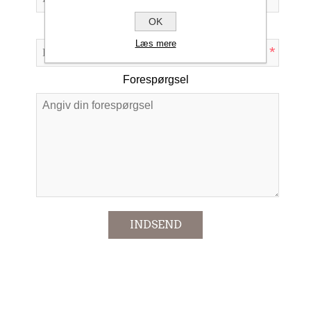
OK
Emne:
Læs mere
*
Forespørgsel
*
INDSEND