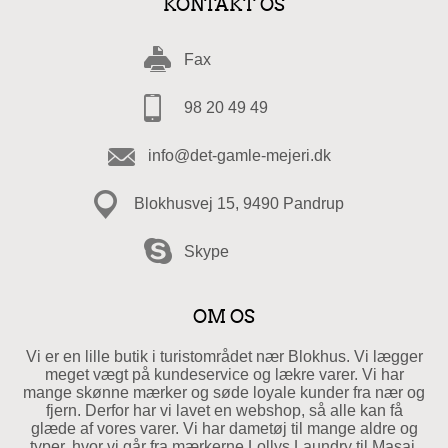
KONTAKT OS
Fax
98 20 49 49
info@det-gamle-mejeri.dk
Blokhusvej 15, 9490 Pandrup
Skype
OM OS
Vi er en lille butik i turistområdet nær Blokhus. Vi lægger
meget vægt på kundeservice og lækre varer. Vi har
mange skønne mærker og søde loyale kunder fra nær og
fjern. Derfor har vi lavet en webshop, så alle kan få
glæde af vores varer. Vi har dametøj til mange aldre og
typer, hvor vi går fra mærkerne Lollys Laundry til Masai.