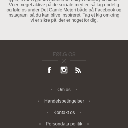
Vi er meget aktive på de sociale medier, så tag endelig
og følg os under Det Gamle Mejeri både på Facebook og
Instagram, så du kan blive inspireret. Tag et kig omkring,
vi er sikre på, der er noget for dig.
FØLG OS
Om os
Handelsbetingelser
Kontakt os
Persondata politik