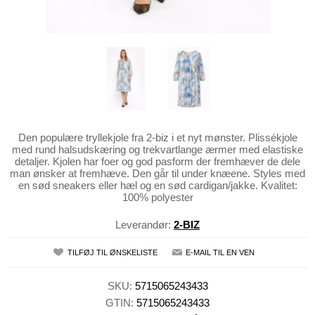
Den populære tryllekjole fra 2-biz i et nyt mønster. Plissé­kjole
med rund halsudskæring og trekvartlange ærmer med elastiske
detaljer. Kjolen har foer og god pasform der fremhæver de dele
man ønsker at fremhæve. Den går til under knæene. Styles med
en sød sneakers eller hæl og en sød cardigan/jakke. Kvalitet:
100% polyester
Leverandør:
2-BIZ
TILFØJ TIL ØNSKELISTE
E-MAIL TIL EN VEN
SKU:
5715065243433
GTIN:
5715065243433