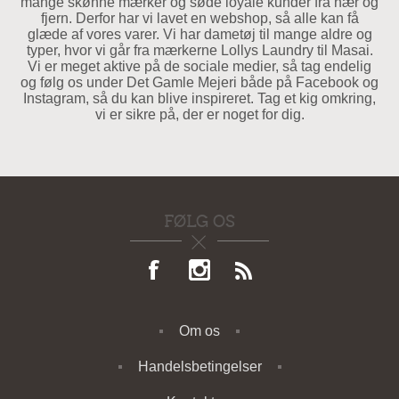
mange skønne mærker og søde loyale kunder fra nær og
fjern. Derfor har vi lavet en webshop, så alle kan få
glæde af vores varer. Vi har dametøj til mange aldre og
typer, hvor vi går fra mærkerne Lollys Laundry til Masai.
Vi er meget aktive på de sociale medier, så tag endelig
og følg os under Det Gamle Mejeri både på Facebook og
Instagram, så du kan blive inspireret. Tag et kig omkring,
vi er sikre på, der er noget for dig.
FØLG OS
Om os
Handelsbetingelser