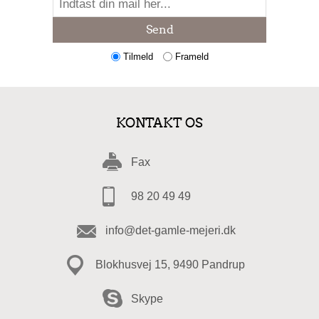
Send
Tilmeld
Frameld
KONTAKT OS
Fax
98 20 49 49
info@det-gamle-mejeri.dk
Blokhusvej 15, 9490 Pandrup
Skype